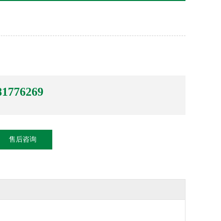
81776269
售后咨询