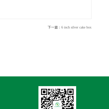
下一篇：
6 inch silver cake box