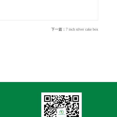
下一篇：
7 inch silver cake box