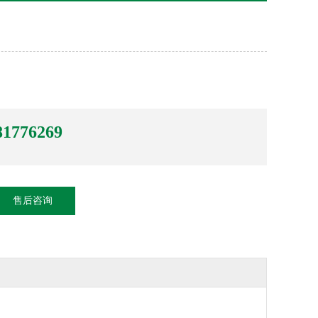
81776269
售后咨询