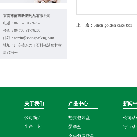
东莞市丽春吸塑制品有限公司
电话：86-769-81776269
上一篇：
6inch golden cake box
传真：86-769-81776269
邮箱：admin@springpacking.com
地址：广东省东莞市石排镇沙角村村
尾路26号
关于我们
产品中心
新闻
公司简介
热卖包装盒
公司动
生产工艺
蛋糕盒
行业动
肉类包装托盘