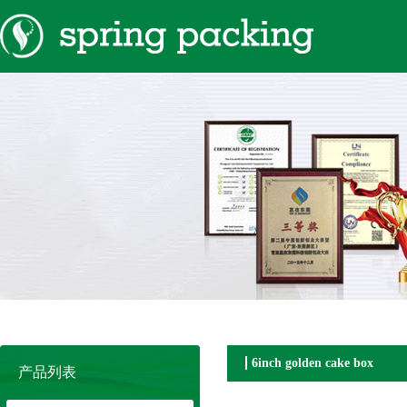
6inch golden cake box
产品列表