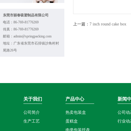
东莞市丽春吸塑制品有限公司
电话：86-769-81776269
上一篇：
7 inch round cake box
传真：86-769-81776269
邮箱：admin@springpacking.com
地址：广东省东莞市石排镇沙角村村
尾路26号
关于我们
产品中心
新闻
公司简介
热卖包装盒
公司动
生产工艺
蛋糕盒
行业动
肉类包装托盘